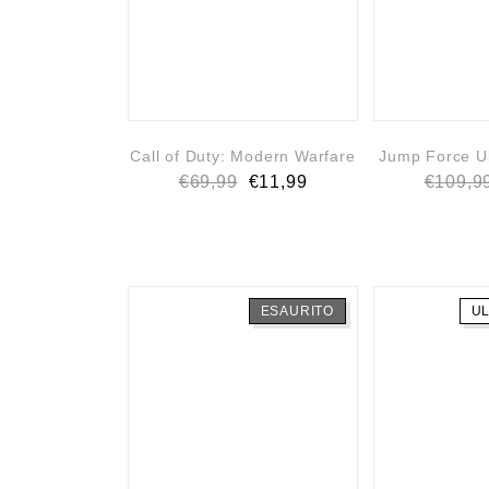
Call of Duty: Modern Warfare
Jump Force Ul
€
69,99
€
11,99
€
109,9
ESAURITO
UL