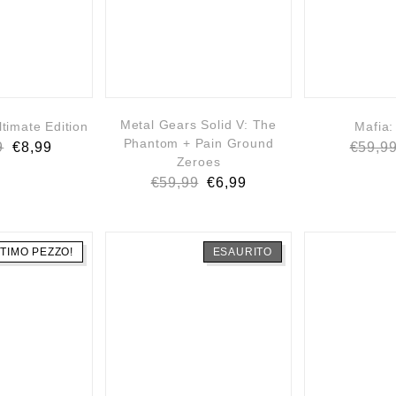
Metal Gears Solid V: The
timate Edition
Mafia:
Phantom + Pain Ground
9
€
8,99
€
59,9
Zeroes
€
59,99
€
6,99
TIMO PEZZO!
ESAURITO