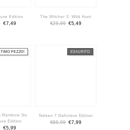
uxe Edition
The Witcher 3: Wild Hunt
9
€
7,49
€
29,99
€
5,49
LTIMO PEZZO!
ESAURITO
s Rainbow Six
Tekken 7 Definitive Edition
uxe Edition
€
89,99
€
7,99
9
€
5,99