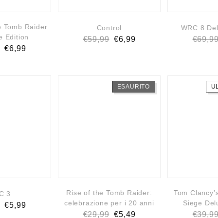
e Tomb Raider
Control
WRC 8 Del
e Edition
€
59,99
€
6,99
€
69,9
€
6,99
ESAURITO
U
Rise of the Tomb Raider:
Tom Clancy’
C 3
celebrazione per i 20 anni
Siege Del
€
5,99
€
29,99
€
5,49
€
39,9