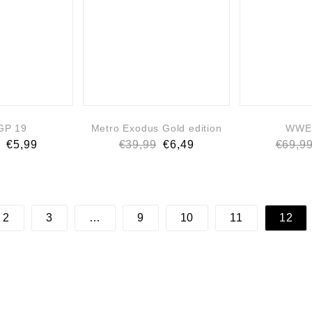
GP 19
Metro Exodus Gold edition
WWE
€
5,99
€
39,99
€
6,49
€
69,9
2
3
…
9
10
11
12