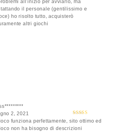
problemi all'inizio per avviarlo, ma
tattando il personale (gentilissimo e
oce) ho risolto tutto, acquisterò
uramente altri giochi
s*********
gno 2, 2021
gioco funziona perfettamente, sito ottimo ed
Valutato
5
su
5
gioco non ha bisogno di descrizioni