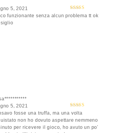
gno 5, 2021
co funzionante senza alcun problema tt ok
Valutato
5
su
5
siglio
a***********
gno 5, 2021
savo fosse una truffa, ma una volta
Valutato
5
su
5
uistato non ho dovuto aspettare nemmeno
inuto per ricevere il gioco, ho avuto un po'