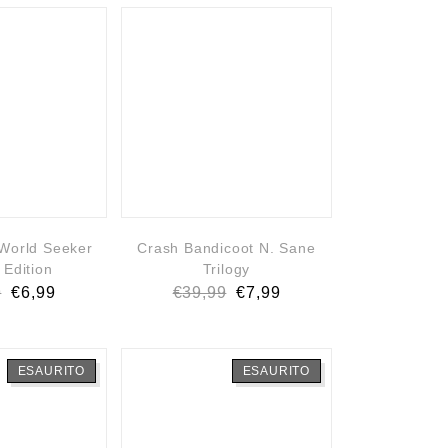
World Seeker
Crash Bandicoot N. Sane
 Edition
Trilogy
9
€
6,99
€
39,99
€
7,99
ESAURITO
ESAURITO