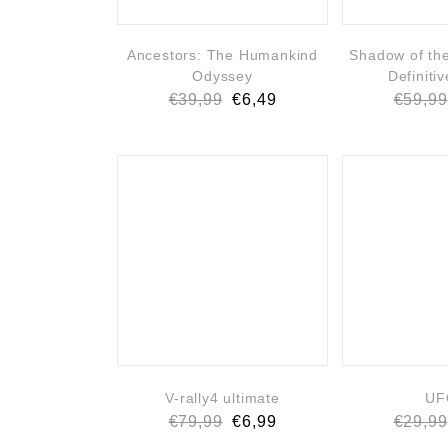
Ancestors: The Humankind
Shadow of th
Odyssey
Definitiv
€
39,99
€
6,49
€
59,99
V-rally4 ultimate
UF
€
79,99
€
6,99
€
29,99