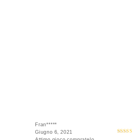
Fran*****
Giugno 6, 2021
Attimo gioco compratelo
Valutato
4