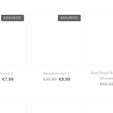
ESAURITO
ESAURITO
Red Dead R
t evil 3
Resident evil 2
Ultimat
€
7,99
€
39,99
€
8,99
€
99,9