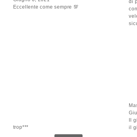
di 
Eccellente come sempre 💯
Valutato
5
su
con
5
vel
sic
Mas
Giu
Il 
trop***
il 