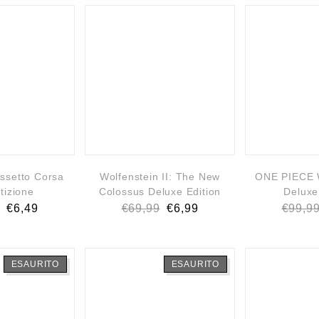
Assetto Corsa
Wolfenstein II: The New
ONE PIECE 
izione
Colossus Deluxe Edition
Deluxe
€
6,49
€
69,99
€
6,99
€
99,9
ESAURITO
ESAURITO