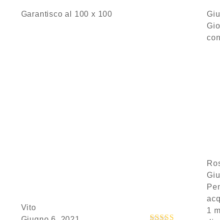
Valutato
5
su
Garantisco al 100 x 100
Giu
5
Gio
con
Ros
Giu
Pen
acq
Vito
1 m
Giugno 6, 2021