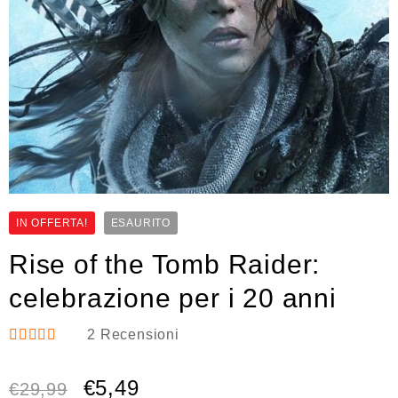
IN OFFERTA!
ESAURITO
Rise of the Tomb Raider:
celebrazione per i 20 anni
2
Recensioni
Valutato
5.00
su 5
€
5,49
€
29,99