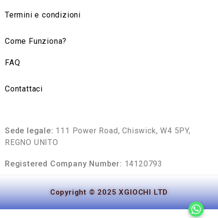
Termini e condizioni
Come Funziona?
FAQ
Contattaci
Sede legale:
111 Power Road, Chiswick, W4 5PY,
REGNO UNITO
Registered Company Number:
14120793
Copyright © 2025 XGIOCHI LTD
W
W
Whatsapp