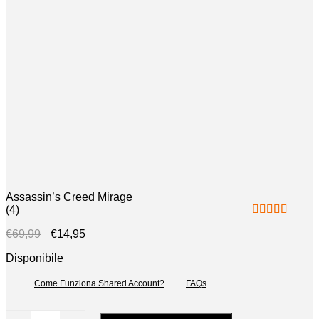
Assassin’s Creed Mirage
(
4
)
Valutato
5.00
€
69,99
€
14,95
su 5
Disponibile
Come Funziona Shared Account?
FAQs