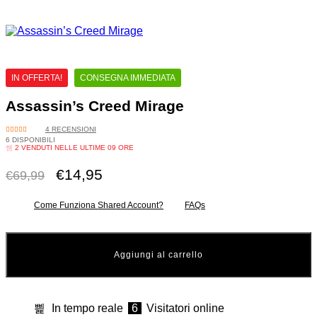
IN OFFERTA!
CONSEGNA IMMEDIATA
Assassin’s Creed Mirage
4
RECENSIONI
VALUTATO
6 DISPONIBILI
5.00
SU 5
2
VENDUTI NELLE ULTIME
09 ORE
€
14,95
€
69,99
Come Funziona Shared Account?
FAQs
Aggiungi al carrello
In tempo reale
6
Visitatori online