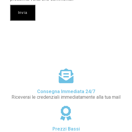
Consegna Immediata 24/7
fran**
Riceverai le credenziali immediatamente alla tua mail
Ottobre 5, 2023
Good very good
Prezzi Bassi