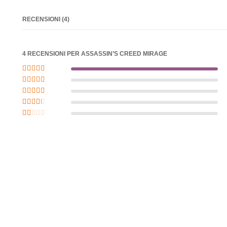
RECENSIONI (4)
4 RECENSIONI PER
ASSASSIN’S CREED MIRAGE
Valutato
5
su 5
Valutato
4
su
5
Valutato
3
su 5
Valutato
2
su 5
Valutato
1
su
5