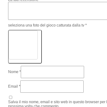
seleziona una foto del gioco catturata dalla tv
*
Scegli immagine
Nome
*
roby*******
Ottobre 28, 2023
Email
*
Ottimo gioco
Salva il mio nome, email e sito web in questo browser per 
prossima volta che commento.