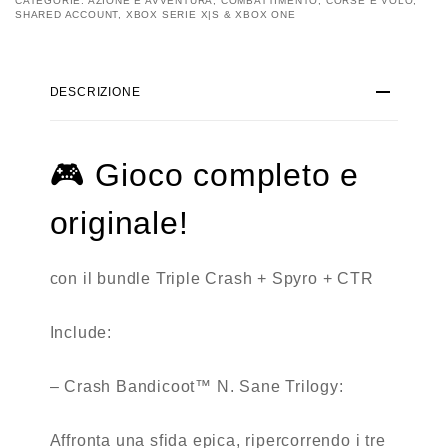
CATEGORIE:
AZIONE E AVVENTURA
,
COMBATTIMENTO
,
CORSE E VOLO
,
SHARED ACCOUNT
,
XBOX SERIE X|S & XBOX ONE
DESCRIZIONE
🎮
Gioco completo e
originale!
con il bundle Triple Crash + Spyro + CTR
Include:
– Crash Bandicoot™ N. Sane Trilogy:
Affronta una sfida epica, ripercorrendo i tre