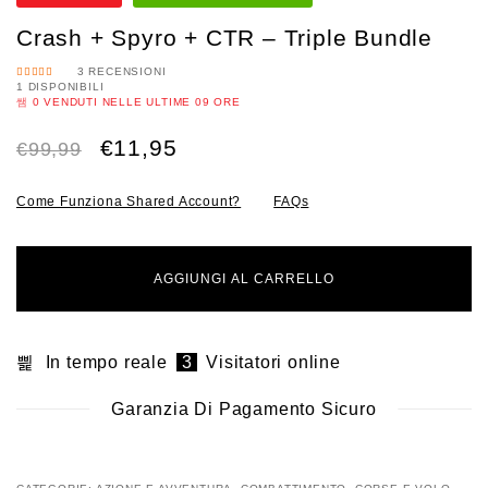
Crash + Spyro + CTR – Triple Bundle
3
RECENSIONI
1 DISPONIBILI
VALUTAT
O
5.00
0
VENDUTI NELLE ULTIME
09 ORE
SU 5
€
11,95
€
99,99
Come Funziona Shared Account?
FAQs
AGGIUNGI AL CARRELLO
In tempo reale
3
Visitatori online
Garanzia Di Pagamento Sicuro