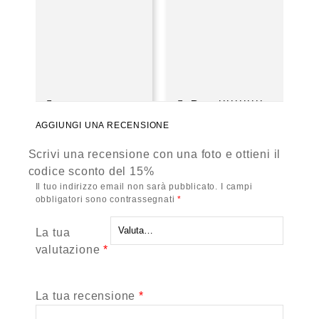
Rosa***********
fran**************
AGGIUNGI UNA RECENSIONE
Ottobre 21, 2021
Valutato
5
Gioco funzionante
Ottobre 30, 2021
su 5
Valutato
5
Scrivi una recensione con una foto e ottieni il
Bellissimo gioco
ne acquisterò
su 5
codice sconto del 15%
sicuramente altri
Il tuo indirizzo email non sarà pubblicato.
I campi
obbligatori sono contrassegnati
*
La tua
valutazione
*
La tua recensione
*