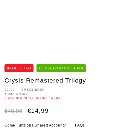
IN OFFERTA!
CONSEGNA IMMEDIATA
Crysis Remastered Trilogy
4
RECENSIONI
6 DISPONIBILI
VALUTA
TO
4.50
3
VENDUTI NELLE ULTIME
14 ORE
SU 5
Il
Il
€
14,99
€
49,99
prezzo
prezzo
Come Funziona Shared Account?
FAQs
originale
attuale