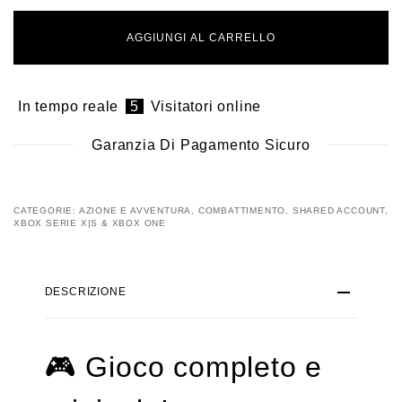
era:
è:
€49,99.
€14,99.
AGGIUNGI AL CARRELLO
In tempo reale
5
Visitatori online
Garanzia Di Pagamento Sicuro
CATEGORIE:
AZIONE E AVVENTURA
,
COMBATTIMENTO
,
SHARED ACCOUNT
,
XBOX SERIE X|S & XBOX ONE
DESCRIZIONE
🎮
Gioco completo e