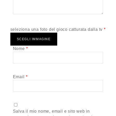
Mass*********
Valutato
Ottobre 20, 2021
4
Il gioco funziona
su 5
benissimo, siete
seleziona una foto del gioco catturata dalla tv
*
ok
SCEGLI IMMAGINE
Nome
*
Email
*
Salva il mio nome, email e sito web in