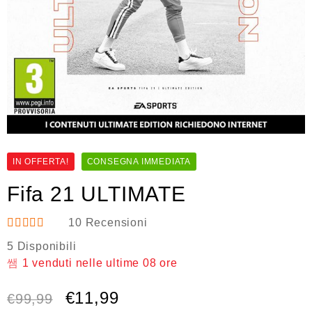
IN OFFERTA!
CONSEGNA IMMEDIATA
Fifa 21 ULTIMATE
10
Recensioni
Valutato
5 Disponibili
5.00
su 5
1
venduti nelle ultime
08 ore
€
11,99
€
99,99