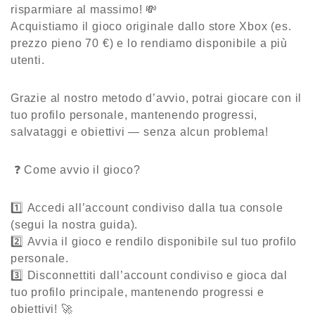
risparmiare al massimo! 💸
Acquistiamo il gioco originale dallo
store Xbox
(es.
prezzo pieno 70 €) e lo rendiamo disponibile a più
utenti.
Grazie al nostro
metodo d’avvio
, potrai giocare con il
tuo profilo personale
, mantenendo progressi,
salvataggi e obiettivi —
senza alcun problema!
❓ Come avvio il gioco?
1️⃣
Accedi
all’account condiviso dalla tua console
(segui la nostra guida).
2️⃣
Avvia il gioco
e rendilo disponibile sul tuo
profilo
personale
.
3️⃣
Disconnettiti
dall’account condiviso e gioca dal
tuo
profilo principale
, mantenendo
progressi e
obiettivi
! 🚀