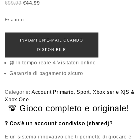
5.00
su 5
Il
Il
€
99,99
€
44,99
prezzo
prezzo
originale
attuale
Esaurito
era:
è:
€99,99.
€44,99.
INVIAMI UN'E-MAIL QUANDO
DISPONIBILE
In tempo reale
4
Visitatori online
Garanzia di pagamento sicuro
Categorie:
Account Primario
,
Sport
,
Xbox serie X|S &
Xbox One
💯
Gioco completo e originale!
❓ Cos'è un account condiviso (shared)?
È un sistema innovativo che ti permette di
giocare e