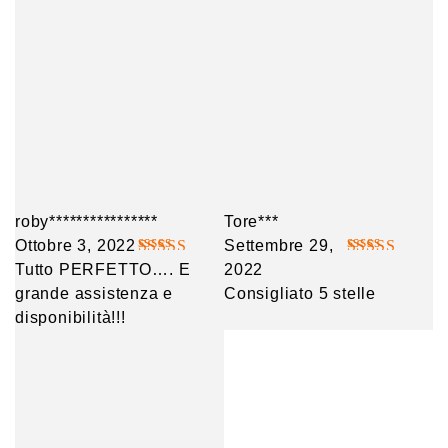
roby****************
Tore***
Ottobre 3, 2022
Settembre 29,
Tutto PERFETTO…. E
Valutato
5
2022
Valutato
5
grande assistenza e
su 5
Consigliato 5 stelle
su 5
disponibilità!!!