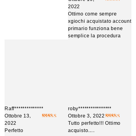
2022
Valutato
5
Ottimo come sempre
su 5
xgiochi acquistato account
primario funziona bene
semplice la procedura
Raff**************
roby****************
Ottobre 13,
Ottobre 3, 2022
2022
Valutato
5
Tutto perfetto!!! Ottimo
Valutato
5
Perfetto
su 5
acquisto….
su 5