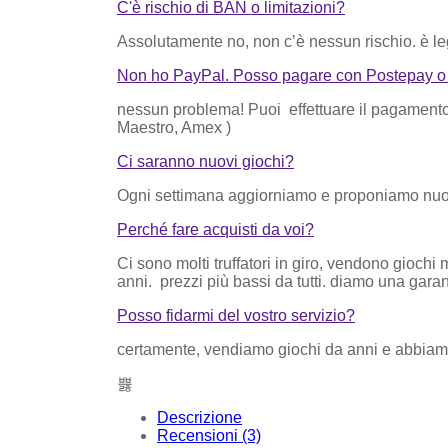
C'è rischio di BAN o limitazioni?
Assolutamente no, non c’è nessun rischio. è le
Non ho PayPal. Posso pagare con Postepay o a
nessun problema! Puoi effettuare il pagamento
Maestro, Amex )
Ci saranno nuovi giochi?
Ogni settimana aggiorniamo e proponiamo nuovi
Perché fare acquisti da voi?
Ci sono molti truffatori in giro, vendono gioch
anni. prezzi più bassi da tutti. diamo una gara
Posso fidarmi del vostro servizio?
certamente, vendiamo giochi da anni e abbiam
Descrizione
Recensioni (3)