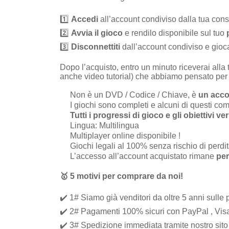
1️⃣
Accedi
all’account condiviso dalla tua cons
2️⃣
Avvia il gioco
e rendilo disponibile sul tuo
3️⃣
Disconnettiti
dall’account condiviso e gioc
Dopo l’acquisto, entro un minuto riceverai alla 
anche video tutorial) che abbiamo pensato per i 
Non è un DVD / Codice / Chiave, è
un acco
I giochi sono completi e alcuni di questi c
Tutti i progressi di gioco e gli obiettivi 
Lingua: Multilingua
Multiplayer online disponibile !
Giochi legali al 100% senza rischio di perdit
L’accesso all’account acquistato rimane
pe
🥇
5 motivi per comprare da noi
!
✔️ 1# Siamo già venditori da oltre 5 anni sulle 
✔️ 2# Pagamenti 100% sicuri con PayPal , Vis
✔️ 3# Spedizione immediata tramite nostro sito u