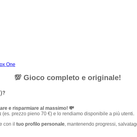
box One
💯
Gioco completo e originale!
d)?
are e risparmiare al massimo! 💸
x
(es. prezzo pieno 70 €) e lo rendiamo disponibile a più utenti.
re con il
tuo profilo personale
, mantenendo progressi, salvatagg