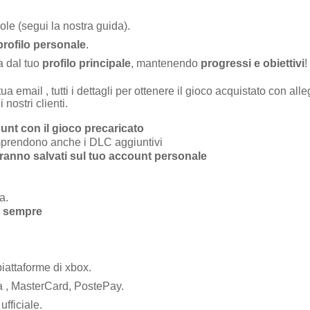
ole (segui la nostra guida).
profilo personale
.
a dal tuo
profilo principale
, mantenendo
progressi e obiettivi
!
tua email , tutti i dettagli per ottenere il gioco acquistato con 
nostri clienti.
unt con il gioco precaricato
omprendono anche i DLC aggiuntivi
verranno salvati sul tuo account personale
a.
r sempre
piattaforme di xbox.
a , MasterCard, PostePay.
fficiale.