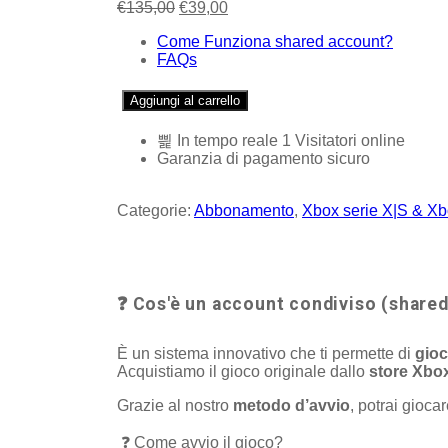
€
135,00
€
39,00
Come Funziona shared account?
FAQs
Aggiungi al carrello
In tempo reale
1
Visitatori online
Garanzia di pagamento sicuro
Categorie:
Abbonamento
,
Xbox serie X|S & X
❓ Cos'è un account condiviso (share
È un sistema innovativo che ti permette di
gioc
Acquistiamo il gioco originale dallo
store Xbo
Grazie al nostro
metodo d’avvio
, potrai gioca
❓ Come avvio il gioco?