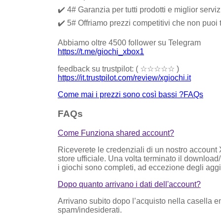
✔️ 4# Garanzia per tutti prodotti e miglior ser
✔️ 5# Offriamo prezzi competitivi che non puoi
Abbiamo oltre 4500 follower su Telegram
https://t.me/giochi_xbox1
feedback su trustpilot: ( ☆☆☆☆☆ )
https://it.trustpilot.com/review/xgiochi.it
Come mai i prezzi sono così bassi ?​
FAQs
FAQs
Come Funziona shared account?
Riceverete le credenziali di un nostro account Xb
store ufficiale. Una volta terminato il download
i giochi sono completi, ad eccezione degli ag
Dopo quanto arrivano i dati dell'account?
Arrivano subito dopo l’acquisto nella casella em
spam/indesiderati.