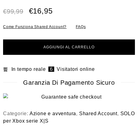
t
€
16,95
a
€
99,99
t
o
0
Come Funziona Shared Account?
FAQs
s
u
5
AGGIUNGI AL CARRELLO
In tempo reale
6
Visitatori online
Garanzia Di Pagamento Sicuro
Categorie:
Azione e avventura
,
Shared Account
,
SOLO
per Xbox serie X|S