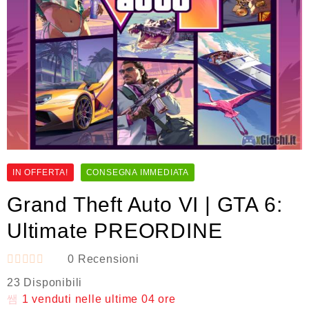
IN OFFERTA!
CONSEGNA IMMEDIATA
Grand Theft Auto VI | GTA 6:
Ultimate PREORDINE
0
Recensioni
V
23 Disponibili
a
l
1
venduti nelle ultime
04 ore
u