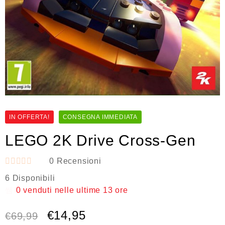
IN OFFERTA!
CONSEGNA IMMEDIATA
LEGO 2K Drive Cross-Gen
0
Recensioni
V
6 Disponibili
a
l
0
venduti nelle ultime
13 ore
u
t
€
14,95
a
€
69,99
t