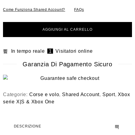
o
0
Come Funziona Shared Account?
FAQs
s
u
5
AGGIUNGI AL CARRELLO
In tempo reale
1
Visitatori online
Garanzia Di Pagamento Sicuro
Categorie:
Corse e volo
,
Shared Account
,
Sport
,
Xbox
serie X|S & Xbox One
DESCRIZIONE