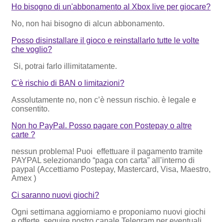
Ho bisogno di un'abbonamento al Xbox live per giocare?
No, non hai bisogno di alcun abbonamento.
Posso disinstallare il gioco e reinstallarlo tutte le volte
che voglio?
Si, potrai farlo illimitatamente.
C'è rischio di BAN o limitazioni?
Assolutamente no, non c’è nessun rischio. è legale e
consentito.
Non ho PayPal. Posso pagare con Postepay o altre
carte ?
nessun problema! Puoi effettuare il pagamento tramite
PAYPAL selezionando “paga con carta” all’interno di
paypal (Accettiamo Postepay, Mastercard, Visa, Maestro,
Amex )
Ci saranno nuovi giochi?
Ogni settimana aggiorniamo e proponiamo nuovi giochi
e offerte. seguire nostro canale Telegram per eventuali