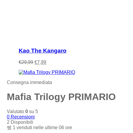
€109,99.
€5,45.
Kao The Kangaro
Il
Il
€
29,99
€
7,99
prezzo
prezzo
originale
attuale
era:
è:
Consegna immediata
€29,99.
€7,99.
Mafia Trilogy PRIMARIO
Valutato
0
su 5
0
Recensioni
2 Disponibili
1
venduti nelle ultime
06 ore