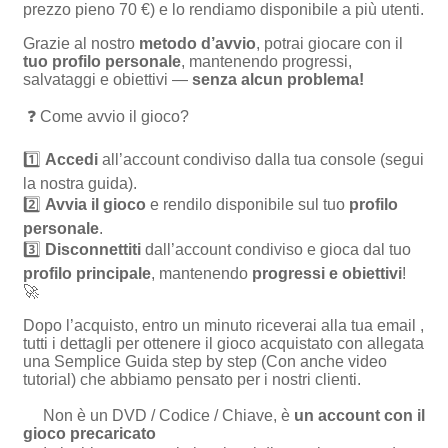
prezzo pieno 70 €) e lo rendiamo disponibile a più utenti.
Grazie al nostro
metodo d’avvio
, potrai giocare con il
tuo profilo personale
, mantenendo progressi,
salvataggi e obiettivi —
senza alcun problema!
❓ Come avvio il gioco?
1️⃣
Accedi
all’account condiviso dalla tua console (segui
la nostra guida).
2️⃣
Avvia il gioco
e rendilo disponibile sul tuo
profilo
personale
.
3️⃣
Disconnettiti
dall’account condiviso e gioca dal tuo
profilo principale
, mantenendo
progressi e obiettivi
!
🚀
Dopo l’acquisto, entro un minuto riceverai alla tua email ,
tutti i dettagli per ottenere il gioco acquistato con allegata
una Semplice Guida step by step (Con anche video
tutorial) che abbiamo pensato per i nostri clienti.
Non è un DVD / Codice / Chiave, è
un account con il
gioco precaricato