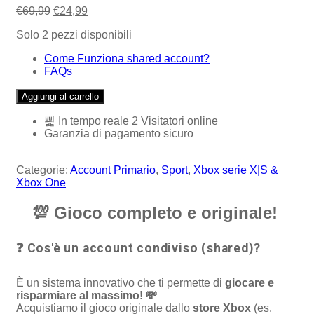
Il
Il
€
69,99
€
24,99
prezzo
prezzo
Solo 2 pezzi disponibili
originale
attuale
era:
è:
Come Funziona shared account?
€69,99.
€24,99.
FAQs
Aggiungi al carrello
In tempo reale
2
Visitatori online
Garanzia di pagamento sicuro
Categorie:
Account Primario
,
Sport
,
Xbox serie X|S &
Xbox One
💯
Gioco completo e originale!
❓ Cos'è un account condiviso (shared)?
È un sistema innovativo che ti permette di
giocare e
risparmiare al massimo! 💸
Acquistiamo il gioco originale dallo
store Xbox
(es.