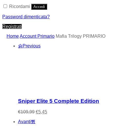
Ricordami
Accedi
Password dimenticata?
Registrati
Home
Account Primario
Mafia Trilogy PRIMARIO
Previous
Sniper Elite 5 Complete Edition
Il
Il
€
109,99
€
5,45
prezzo
prezzo
Avanti
originale
attuale
era:
è: