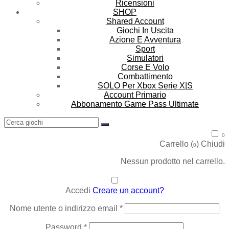
Ricensioni
SHOP
Shared Account
Giochi In Uscita
Azione E Avventura
Sport
Simulatori‬
Corse E Volo
Combattimento
SOLO Per Xbox Serie X|S
Account Primario
Abbonamento Game Pass Ultimate
0
Carrello (
)
Chiudi
0
Nessun prodotto nel carrello.
Accedi
Creare un account?
Richiesto
Nome utente o indirizzo email
*
Richiesto
Password
*