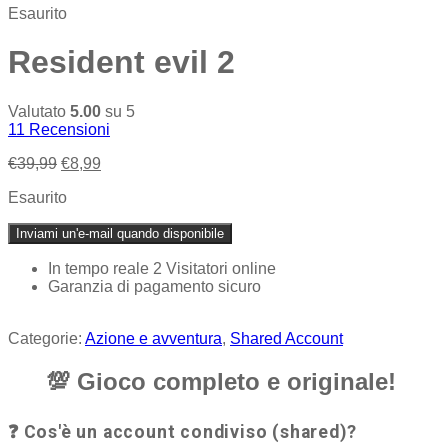
Esaurito
Resident evil 2
Valutato
5.00
su 5
11
Recensioni
Il
Il
€
39,99
€
8,99
prezzo
prezzo
Esaurito
originale
attuale
era:
è:
Inviami un'e-mail quando disponibile
€39,99.
€8,99.
In tempo reale
2
Visitatori online
Garanzia di pagamento sicuro
Categorie:
Azione e avventura
,
Shared Account
💯
Gioco completo e originale!
❓ Cos'è un account condiviso (shared)?