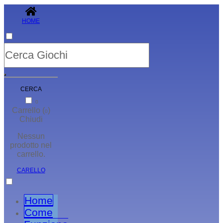
HOME
CERCA
0
Carrello (
)
0
Chiudi
Nessun
prodotto nel
carrello.
CARELLO
Home
Come