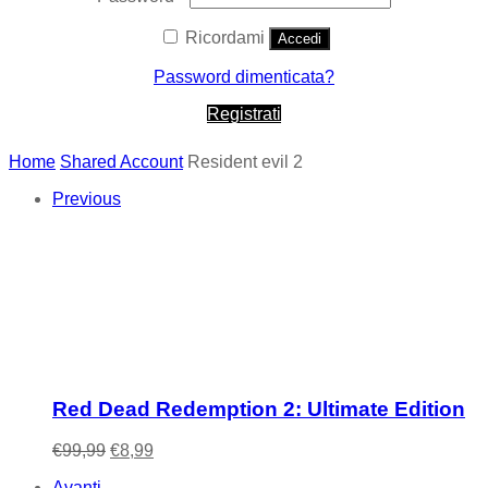
Ricordami
Accedi
Password dimenticata?
Registrati
Home
Shared Account
Resident evil 2
Previous
Red Dead Redemption 2: Ultimate Edition
Il
Il
€
99,99
€
8,99
prezzo
prezzo
Avanti