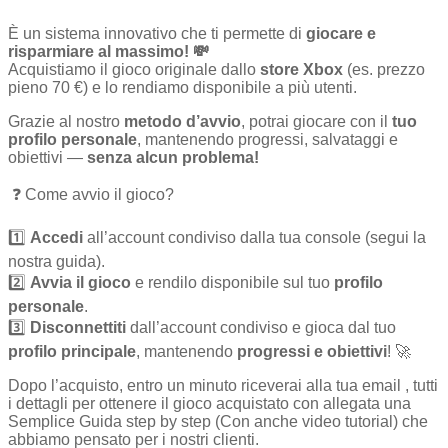
È un sistema innovativo che ti permette di
giocare e
risparmiare al massimo! 💸
Acquistiamo il gioco originale dallo
store Xbox
(es. prezzo
pieno 70 €) e lo rendiamo disponibile a più utenti.
Grazie al nostro
metodo d’avvio
, potrai giocare con il
tuo
profilo personale
, mantenendo progressi, salvataggi e
obiettivi —
senza alcun problema!
❓ Come avvio il gioco?
1️⃣
Accedi
all’account condiviso dalla tua console (segui la
nostra guida).
2️⃣
Avvia il gioco
e rendilo disponibile sul tuo
profilo
personale
.
3️⃣
Disconnettiti
dall’account condiviso e gioca dal tuo
profilo principale
, mantenendo
progressi e obiettivi
! 🚀
Dopo l’acquisto, entro un minuto riceverai alla tua email , tutti
i dettagli per ottenere il gioco acquistato con allegata una
Semplice Guida step by step (Con anche video tutorial) che
abbiamo pensato per i nostri clienti.