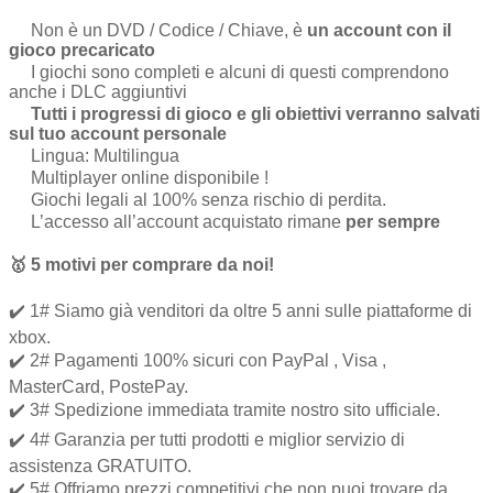
Non è un DVD / Codice / Chiave, è
un account con il
gioco precaricato
I giochi sono completi e alcuni di questi comprendono
anche i DLC aggiuntivi
Tutti i progressi di gioco e gli obiettivi verranno salvati
sul tuo account personale
Lingua: Multilingua
Multiplayer online disponibile !
Giochi legali al 100% senza rischio di perdita.
L’accesso all’account acquistato rimane
per sempre
🥇
5 motivi per comprare da noi
!
✔️ 1# Siamo già venditori da oltre 5 anni sulle piattaforme di
xbox.
✔️ 2# Pagamenti 100% sicuri con PayPal , Visa ,
MasterCard, PostePay.
✔️ 3# Spedizione immediata tramite nostro sito ufficiale.
✔️ 4# Garanzia per tutti prodotti e miglior servizio di
assistenza GRATUITO.
✔️ 5# Offriamo prezzi competitivi che non puoi trovare da