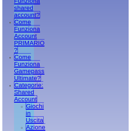
Funziona
shared
account?
Come
Funziona
Account
PRIMARIO
?
Come
Funziona
Gamepass
Ultimate?
Categorie:
Shared
Account
Giochi
in
Uscita
Azione