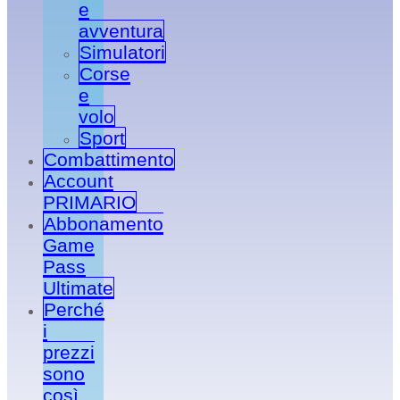
e
avventura
Simulatori‬
Corse
e
volo
Sport
Combattimento
Account
PRIMARIO
Abbonamento
Game
Pass
Ultimate
Perché
i
prezzi
sono
così