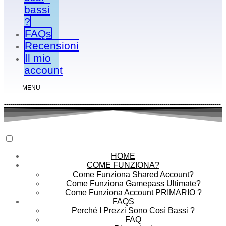
bassi
?
FAQs
Recensioni
Il mio
account
MENU
HOME
COME FUNZIONA?
Come Funziona Shared Account?
Come Funziona Gamepass Ultimate?
Come Funziona Account PRIMARIO ?
FAQS
Perché I Prezzi Sono Così Bassi ?
FAQ