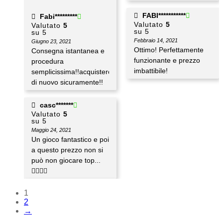
FABI***********
Fabi*********
Valutato
5
Valutato
5
su 5
su 5
Febbraio 14, 2021
Giugno 23, 2021
Ottimo! Perfettamente
Consegna istantanea e
funzionante e prezzo
procedura
imbattibile!
semplicissima!!acquisterò
di nuovo sicuramente!!
casc*******
Valutato
5
su 5
Maggio 24, 2021
Un gioco fantastico e poi
a questo prezzo non si
può non giocare top...
👍🏻💪🏻
1
2
→