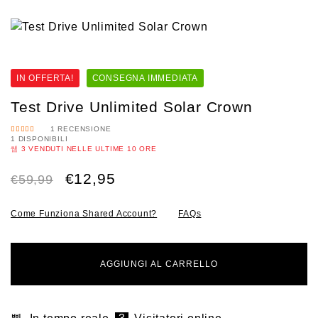
IN OFFERTA!
CONSEGNA IMMEDIATA
Test Drive Unlimited Solar Crown
1
RECENSIONE
1 DISPONIBILI
VALUTAT
O
5.00
3
VENDUTI NELLE ULTIME
10 ORE
SU 5
€
12,95
€
59,99
Come Funziona Shared Account?
FAQs
AGGIUNGI AL CARRELLO