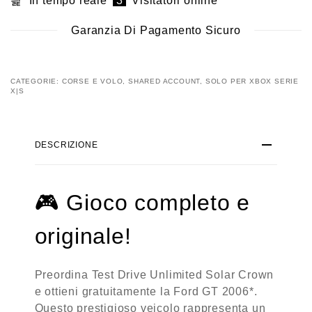
In tempo reale
3
Visitatori online
Garanzia Di Pagamento Sicuro
CATEGORIE:
CORSE E VOLO
,
SHARED ACCOUNT
,
SOLO PER XBOX SERIE
X|S
DESCRIZIONE
🎮
Gioco completo e
originale!
Preordina Test Drive Unlimited Solar Crown
e ottieni gratuitamente la Ford GT 2006*.
Questo prestigioso veicolo rappresenta un