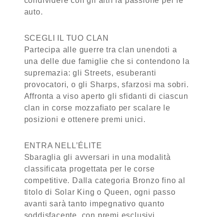
condividere con gli altri la passione per le
auto.
SCEGLI IL TUO CLAN
Partecipa alle guerre tra clan unendoti a
una delle due famiglie che si contendono la
supremazia: gli Streets, esuberanti
provocatori, o gli Sharps, sfarzosi ma sobri.
Affronta a viso aperto gli sfidanti di ciascun
clan in corse mozzafiato per scalare le
posizioni e ottenere premi unici.
ENTRA NELL’ÉLITE
Sbaraglia gli avversari in una modalità
classificata progettata per le corse
competitive. Dalla categoria Bronzo fino al
titolo di Solar King o Queen, ogni passo
avanti sarà tanto impegnativo quanto
soddisfacente, con premi esclusivi