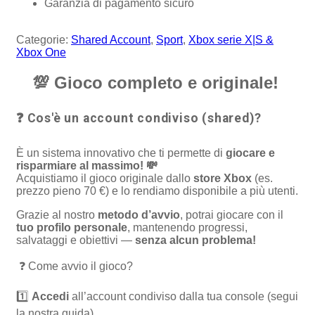
Garanzia di pagamento sicuro
Categorie:
Shared Account
,
Sport
,
Xbox serie X|S &
Xbox One
💯
Gioco completo e originale!
❓ Cos'è un account condiviso (shared)?
È un sistema innovativo che ti permette di
giocare e
risparmiare al massimo! 💸
Acquistiamo il gioco originale dallo
store Xbox
(es.
prezzo pieno 70 €) e lo rendiamo disponibile a più utenti.
Grazie al nostro
metodo d’avvio
, potrai giocare con il
tuo profilo personale
, mantenendo progressi,
salvataggi e obiettivi —
senza alcun problema!
❓ Come avvio il gioco?
1️⃣
Accedi
all’account condiviso dalla tua console (segui
la nostra guida).