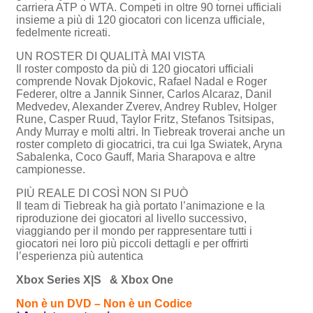
carriera ATP o WTA. Competi in oltre 90 tornei ufficiali
insieme a più di 120 giocatori con licenza ufficiale,
fedelmente ricreati.
UN ROSTER DI QUALITÀ MAI VISTA
Il roster composto da più di 120 giocatori ufficiali
comprende Novak Djokovic, Rafael Nadal e Roger
Federer, oltre a Jannik Sinner, Carlos Alcaraz, Danil
Medvedev, Alexander Zverev, Andrey Rublev, Holger
Rune, Casper Ruud, Taylor Fritz, Stefanos Tsitsipas,
Andy Murray e molti altri. In Tiebreak troverai anche un
roster completo di giocatrici, tra cui Iga Swiatek, Aryna
Sabalenka, Coco Gauff, Maria Sharapova e altre
campionesse.
PIÙ REALE DI COSÌ NON SI PUÒ
Il team di Tiebreak ha già portato l’animazione e la
riproduzione dei giocatori al livello successivo,
viaggiando per il mondo per rappresentare tutti i
giocatori nei loro più piccoli dettagli e per offrirti
l’esperienza più autentica
Xbox Series X|S & Xbox One
Non è un DVD – Non è un Codice