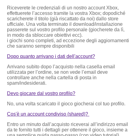
Riceverete le credenziali di un nostro account Xbox,
effettuerete l’accesso tramite la vostra Xbox; dopodiché
scaricherete il titolo (già riscattato da noi) dallo store
ufficiale. Una volta terminato il download/installazione
passerete sul vostro profilo personale (giocherete da lì,
in modo da sbloccare obiettivi ecc).
i giochi sono completi, ad eccezione degli aggiornamenti
che saranno sempre disponibili
Dopo quanto arrivano i dati dell'account?
Arrivano subito dopo l’acquisto nella casella email
utilizzata per l’ordine, se non vede l’email deve
controllare anche nella cartella di posta in
spam/indesiderati.
Devo giocare dal vostro profilo?
No, una volta scaricato il gioco giocherai col tuo profilo.
Cos'è un account condiviso (shared)?
Entro un minuto dall’acquisto riceverai all’indirizzo email
da te fornito tutti i dettagli per ottenere il gioco, insieme a
una semplice guida passo-passo (con video tutorial)