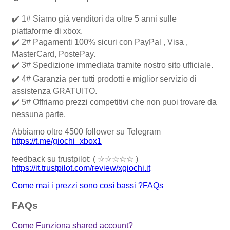
✔️ 1# Siamo già venditori da oltre 5 anni sulle
piattaforme di xbox.
✔️ 2# Pagamenti 100% sicuri con PayPal , Visa ,
MasterCard, PostePay.
✔️ 3# Spedizione immediata tramite nostro sito ufficiale.
✔️ 4# Garanzia per tutti prodotti e miglior servizio di
assistenza GRATUITO.
✔️ 5# Offriamo prezzi competitivi che non puoi trovare da
nessuna parte.
Abbiamo oltre 4500 follower su Telegram
https://t.me/giochi_xbox1
feedback su trustpilot: ( ☆☆☆☆☆ )
https://it.trustpilot.com/review/xgiochi.it
Come mai i prezzi sono così bassi ?​
FAQs
FAQs
Come Funziona shared account?